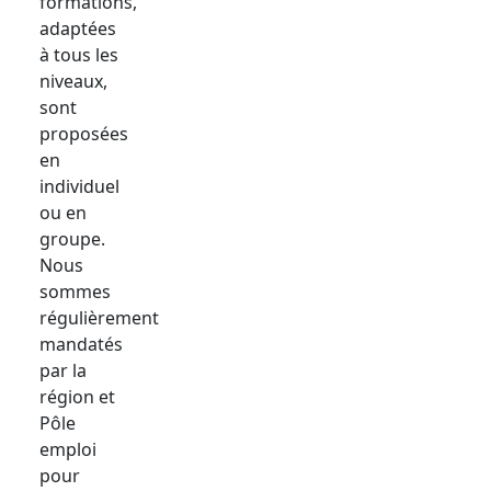
formations,
adaptées
à tous les
niveaux,
sont
proposées
en
individuel
ou en
groupe.
Nous
sommes
régulièrement
mandatés
par la
région et
Pôle
emploi
pour