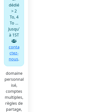
dédié
> 2
To, 4
To ...
Jusqu'
à 15T
conta
ctez-
nous
.
domaine
personnal
isé,
comptes
multiples,
règles de
partage,