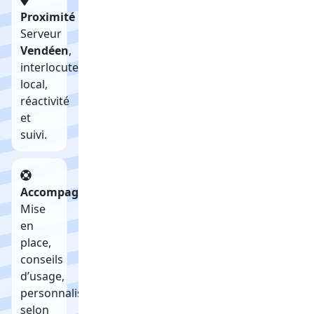
Proximité
Serveur
Vendéen
,
interlocuteur
local,
réactivité
et
suivi.
Accompagnement
Mise
en
place,
conseils
d’usage,
personnalisation
selon