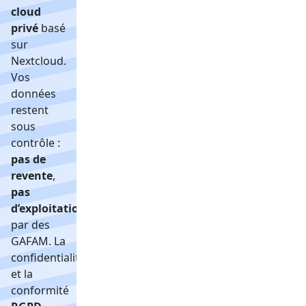
cloud
privé
basé
sur
Nextcloud.
Vos
données
restent
sous
contrôle :
pas de
revente
,
pas
d’exploitation
par des
GAFAM. La
confidentialité
et la
conformité