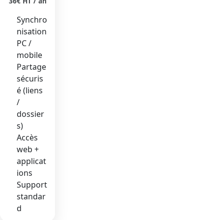
36€ HT / an
Synchro
nisation
PC /
mobile
Partage
sécuris
é (liens
/
dossier
s)
Accès
web +
applicat
ions
Support
standar
d