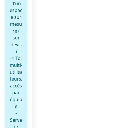
d’un
espac
e sur
mesu
re (
sur
devis
)
-1 To,
multi-
utilisa
teurs,
accès
par
équip
e
-
Serve
ur