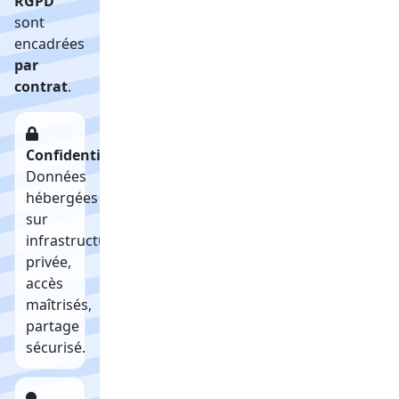
RGPD
sont
encadrées
par
contrat
.
Confidentialité
Données
hébergées
sur
infrastructure
privée,
accès
maîtrisés,
partage
sécurisé.