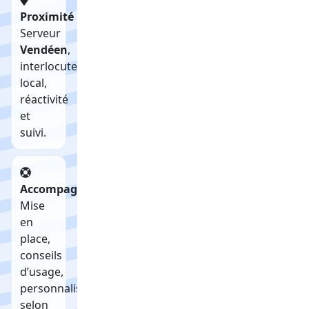
Proximité
Serveur
Vendéen
,
interlocuteur
local,
réactivité
et
suivi.
Accompagnement
Mise
en
place,
conseils
d’usage,
personnalisation
selon