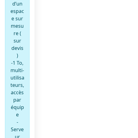
d’un
espac
e sur
mesu
re (
sur
devis
)
-1 To,
multi-
utilisa
teurs,
accès
par
équip
e
-
Serve
ur