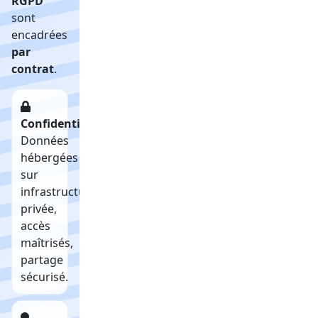
RGPD
sont
encadrées
par
contrat
.
Confidentialité
Données
hébergées
sur
infrastructure
privée,
accès
maîtrisés,
partage
sécurisé.