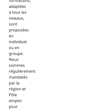
formations,
adaptées
à tous les
niveaux,
sont
proposées
en
individuel
ou en
groupe.
Nous
sommes
régulièrement
mandatés
par la
région et
Pôle
emploi
pour