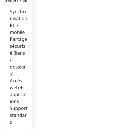
36€ HT / an
Synchro
nisation
PC /
mobile
Partage
sécuris
é (liens
/
dossier
s)
Accès
web +
applicat
ions
Support
standar
d