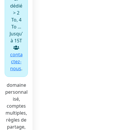
dédié
> 2
To, 4
To ...
Jusqu'
à 15T
conta
ctez-
nous
.
domaine
personnal
isé,
comptes
multiples,
règles de
partage,