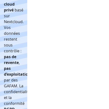
cloud
privé
basé
sur
Nextcloud.
Vos
données
restent
sous
contrôle :
pas de
revente
,
pas
d’exploitation
par des
GAFAM. La
confidentialité
et la
conformité